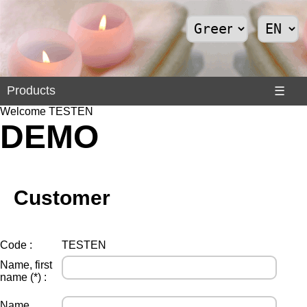
Products
Products
☰
Welcome TESTEN
Divers
DEMO
>
Internet
>
Shoes
Customer
>
Solar
Panels
Code :
TESTEN
Name, first
name (*) :
Name